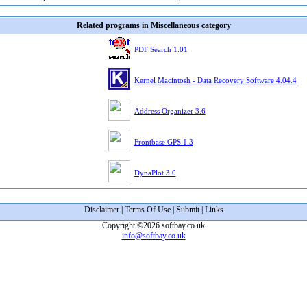
Related programs in Miscellaneous category
PDF Search 1.01
Kernel Macintosh - Data Recovery Software 4.04.4
Address Organizer 3.6
Frontbase GPS 1.3
DynaPlot 3.0
Disclaimer
|
Terms Of Use
|
Submit
|
Links
Copyright ©2026 softbay.co.uk
info@softbay.co.uk