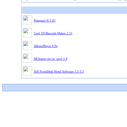
Flatspace II 1.02
Cool 1D Barcode Maker 2.11
AlbumPlayer 4.9g
MCleaner for se_uiq2 1.4
ASI FrontDesk Hotel Software 5.3 5.3