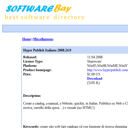
Home
::
Miscellaneous
Hyper Publish Italiano 2008.24.9
Released:
11.04.2008
License Type:
Shareware
Platform:
Win95,Win98,WinME,WinNT 
Product homepage:
http://www.hyperpublish.com/i
Price:
$1.00 US
Download
(5195 K)
Description:
Create a catalog, a manual, a Website, quickly, in Italian. Pubblica su Web o C
ricerca, carrello della spesa…) e visuale (no HTML!)
Keywords:
creare sito web fare catalogo cd con funzione di ricerca shopping